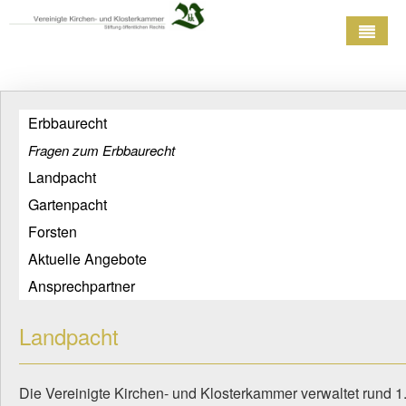
Startseite
Über uns
Erbbaurecht
Fragen zum Erbbaurecht
Geschichte
Landpacht
Liegenschaften
Gartenpacht
Stiftungsleistungen
Forsten
Aktuelle Angebote
Weinanbau
Ansprechpartner
Landpacht
Die Vereinigte Kirchen- und Klosterkammer verwaltet rund 1